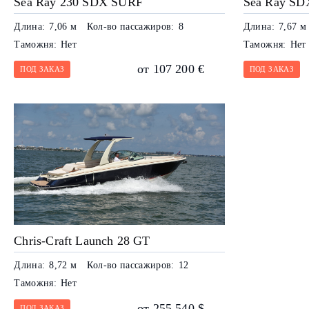
Sea Ray 230 SDX SURF
Sea Ray SD
Длина:
7,06 м
Кол-во пассажиров:
8
Длина:
7,67 м
Таможня:
Нет
Таможня:
Нет
от 107 200 €
ПОД ЗАКАЗ
ПОД ЗАКАЗ
Chris-Craft Launch 28 GT
Длина:
8,72 м
Кол-во пассажиров:
12
Таможня:
Нет
от 255 540 $
ПОД ЗАКАЗ