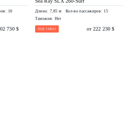
Sea Ray SLX 260-Surf
ров:
10
Длина:
7,85 м
Кол-во пассажиров:
15
Таможня:
Нет
202 730 $
от 222 230 $
ПОД ЗАКАЗ