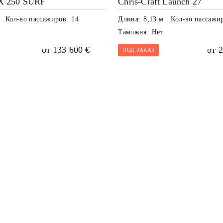
X 250 SURF
Chris-Craft Launch 27
Кол-во пассажиров:
14
Длина:
8,13 м
Кол-во пассажи
Таможня:
Нет
от 133 600 €
от 
ПОД ЗАКАЗ