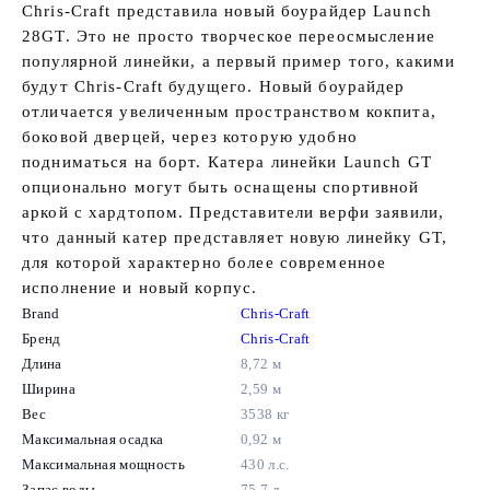
Chris-Craft представила новый боурайдер Launch
28GT. Это не просто творческое переосмысление
популярной линейки, а первый пример того, какими
будут Chris-Craft будущего. Новый боурайдер
отличается увеличенным пространством кокпита,
боковой дверцей, через которую удобно
подниматься на борт. Катера линейки Launch GT
опционально могут быть оснащены спортивной
аркой с хардтопом. Представители верфи заявили,
что данный катер представляет новую линейку GT,
для которой характерно более современное
исполнение и новый корпус.
Brand
Chris-Craft
Бренд
Chris-Craft
Длина
8,72 м
Ширина
2,59 м
Вес
3538 кг
Максимальная осадка
0,92 м
Максимальная мощность
430 л.с.
Запас воды
75,7 л.