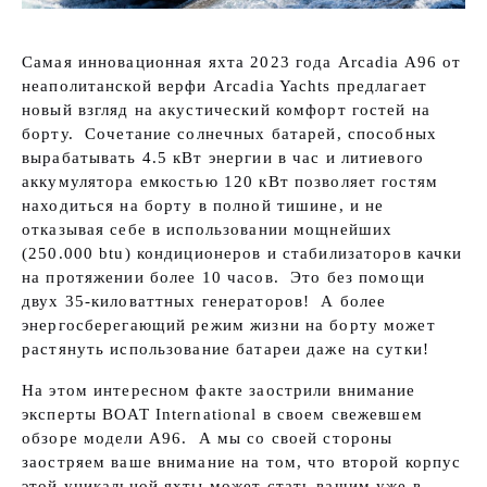
Самая инновационная яхта 2023 года Arcadia A96 от
неаполитанской верфи Arcadia Yachts предлагает
новый взгляд на акустический комфорт гостей на
борту. Сочетание солнечных батарей, способных
вырабатывать 4.5 кВт энергии в час и литиевого
аккумулятора емкостью 120 кВт позволяет гостям
находиться на борту в полной тишине, и не
отказывая себе в использовании мощнейших
(250.000 btu) кондиционеров и стабилизаторов качки
на протяжении более 10 часов. Это без помощи
двух 35-киловаттных генераторов! А более
энергосберегающий режим жизни на борту может
растянуть использование батареи даже на сутки!
На этом интересном факте заострили внимание
эксперты BOAT International в своем свежевшем
обзоре модели A96. А мы со своей стороны
заостряем ваше внимание на том, что второй корпус
этой уникальной яхты может стать вашим уже в