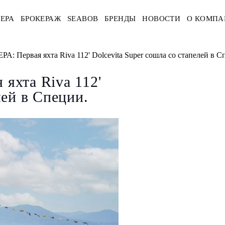
ЕРА
БРОКЕРАЖ
SEABOB
БРЕНДЫ
НОВОСТИ
О КОМПА
Первая яхта Riva 112' Dolcevita Super сошла со стапелей в С
хта Riva 112'
лей в Специи.