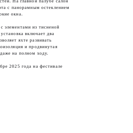
тей. На главной палубе салон
аюта с панорамным остеклением
окие окна.
с элементами из тисненой
 установка включает два
зволяет яхте развивать
коизоляция и продвинутая
даже на полном ходу.
бре 2025 года на фестивале