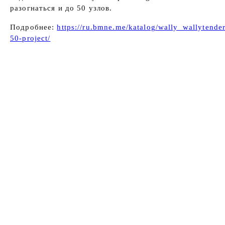
разогнаться и до 50 узлов.
Подробнее:
https://ru.bmne.me/katalog/wally_wallytender
50-project/