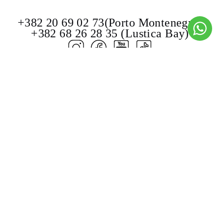
+382 20 69 02 73(Porto Montenegro)
+382 68 26 28 35 (Lustica Bay)
© Burevestnik Montenegro 2000–2026.
PowerBoats and Yachts.