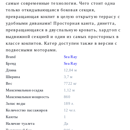
самые современные технологии. Чего стоит одна
только откидывающаяся боковая секция,
превращающая кокпит в целую открытую террасу с
удобными диванами! Просторная каюта, динетта,
превращающаяся в двуспальную кровать, хардтоп с
выдвижной секцией и один из самых просторных в
классе кокпитов. Катер доступен также в версии с
подвесными моторами.
Brand
Sea Ray
Бренд
Sea Ray
Длина
12,04 м
Ширина
3,7 м
Вес
7722 кг
Максимальная осадка
1,12 м
Максимальная мощность
860
Запас воды
189 л.
Количество пассажиров
12 чел.
Каюты
1
Наличие туалета
Да