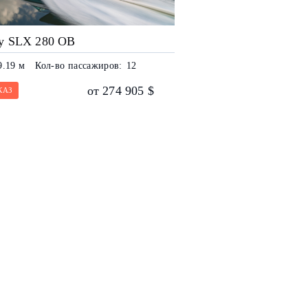
y SLX 280 OB
9.19 м
Кол-во пассажиров:
12
от 274 905 $
КАЗ