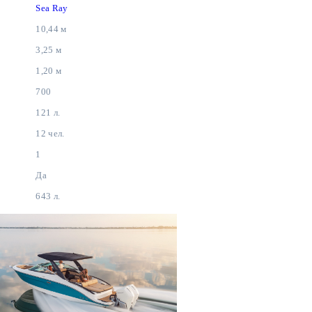
Sea Ray
10,44 м
3,25 м
1,20 м
700
121 л.
12 чел.
1
Да
643 л.