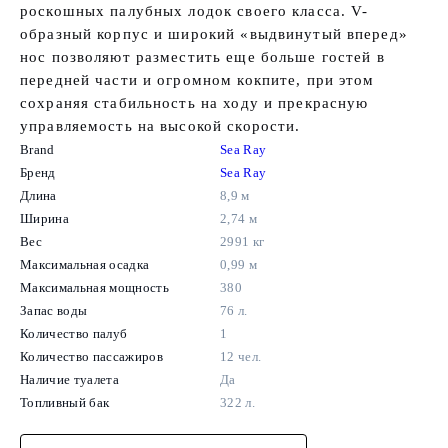
роскошных палубных лодок своего класса. V-
образный корпус и широкий «выдвинутый вперед»
нос позволяют разместить еще больше гостей в
передней части и огромном кокпите, при этом
сохраняя стабильность на ходу и прекрасную
управляемость на высокой скорости.
Brand
Sea Ray
Бренд
Sea Ray
Длина
8,9 м
Ширина
2,74 м
Вес
2991 кг
Максимальная осадка
0,99 м
Максимальная мощность
380
Запас воды
76 л.
Количество палуб
1
Количество пассажиров
12 чел.
Наличие туалета
Да
Топливный бак
322 л.