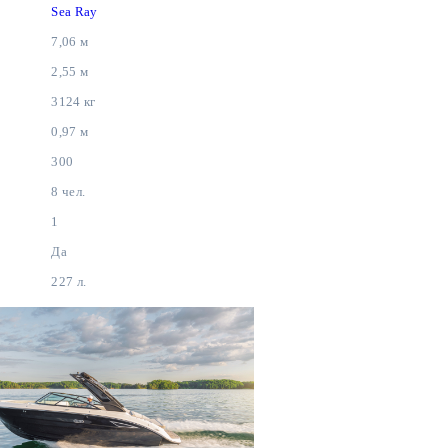
Sea Ray
7,06 м
2,55 м
3124 кг
0,97 м
300
8 чел.
1
Да
227 л.