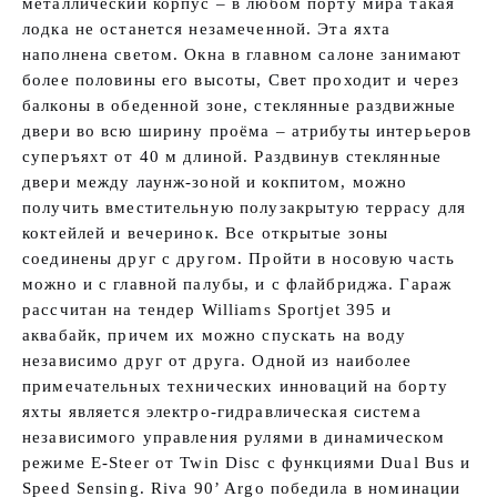
металлический корпус – в любом порту мира такая
лодка не останется незамеченной. Эта яхта
наполнена светом. Окна в главном салоне занимают
более половины его высоты, Свет проходит и через
балконы в обеденной зоне, стеклянные раздвижные
двери во всю ширину проёма – атрибуты интерьеров
суперъяхт от 40 м длиной. Раздвинув стеклянные
двери между лаунж-зоной и кокпитом, можно
получить вместительную полузакрытую террасу для
коктейлей и вечеринок. Все открытые зоны
соединены друг с другом. Пройти в носовую часть
можно и с главной палубы, и с флайбриджа. Гараж
рассчитан на тендер Williams Sportjet 395 и
аквабайк, причем их можно спускать на воду
независимо друг от друга. Одной из наиболее
примечательных технических инноваций на борту
яхты является электро-гидравлическая система
независимого управления рулями в динамическом
режиме E-Steer от Twin Disc с функциями Dual Bus и
Speed Sensing. Riva 90’ Argo победила в номинации