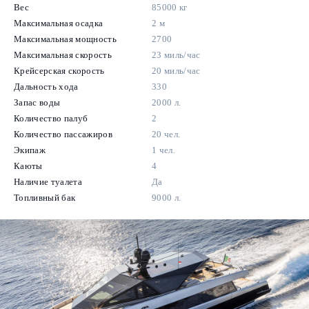
Вес
85000 кг
Максимальная осадка
2 м
Максимальная мощность
2700
Максимальная скорость
23 миль/час
Крейсерская скорость
20 миль/час
Дальность хода
330
Запас воды
2000 л.
Количество палуб
2
Количество пассажиров
20 чел.
Экипаж
1 чел.
Каюты
4
Наличие туалета
Да
Топливный бак
9000 л.