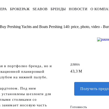
ЕРА
БРОКЕРАЖ
SEABOB
БРЕНДЫ
НОВОСТИ
О КОМПА
Buy Pershing Yachts and Boats Pershing 140: price, photo, video - B
ДЛИНА
ая в портфолио бренда, но и
43,3 М
овационной планировкой
клубом на нижней палубе.
хардтопом. Под ним
Получить пред
и установлены шезлонги для
углыми столиками со
а занимает носовую часть
Готовность