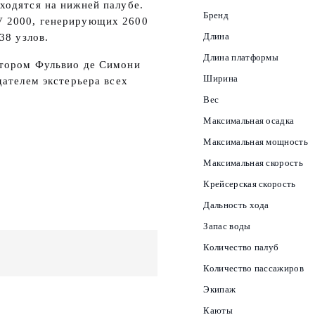
ходятся на нижней палубе.
Бренд
V 2000, генерирующих 2600
Длина
 38 узлов.
Длина платформы
ктором Фульвио де Симони
Ширина
дателем экстерьера всех
Вес
Максимальная осадка
Максимальная мощность
Максимальная скорость
Крейсерская скорость
Дальность хода
Запас воды
Количество палуб
Количество пассажиров
Экипаж
Каюты