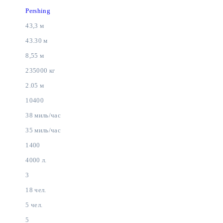
Pershing
43,3 м
43.30 м
8,55 м
235000 кг
2.05 м
10400
38 миль/час
35 миль/час
1400
4000 л.
3
18 чел.
5 чел.
5