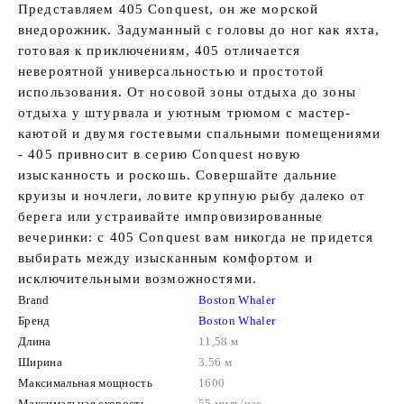
Представляем 405 Conquest, он же морской
внедорожник. Задуманный с головы до ног как яхта,
готовая к приключениям, 405 отличается
невероятной универсальностью и простотой
использования. От носовой зоны отдыха до зоны
отдыха у штурвала и уютным трюмом с мастер-
каютой и двумя гостевыми спальными помещениями
- 405 привносит в серию Conquest новую
изысканность и роскошь. Совершайте дальние
круизы и ночлеги, ловите крупную рыбу далеко от
берега или устраивайте импровизированные
вечеринки: с 405 Conquest вам никогда не придется
выбирать между изысканным комфортом и
исключительными возможностями.
Brand
Boston Whaler
Бренд
Boston Whaler
Длина
11,58 м
Ширина
3.56 м
Максимальная мощность
1600
Максимальная скорость
55 миль/час