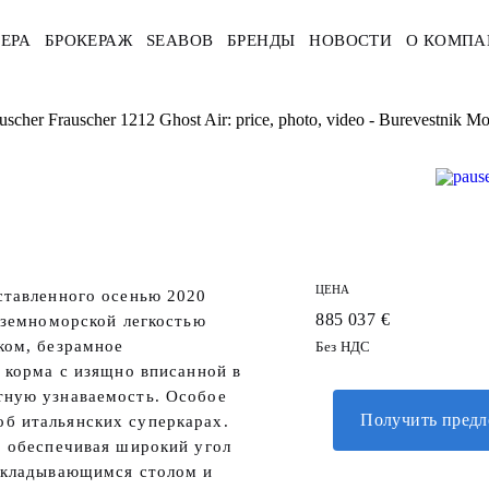
ЕРА
БРОКЕРАЖ
SEABOB
БРЕНДЫ
НОВОСТИ
О КОМПА
scher Frauscher 1212 Ghost Air: price, photo, video - Burevestnik M
ЦЕНА
ставленного осенью 2020
885 037 €
иземноморской легкостью
ком, безрамное
Без НДС
 корма с изящно вписанной в
тную узнаваемость. Особое
Получить пред
б итальянских суперкарах.
, обеспечивая широкий угол
 складывающимся столом и