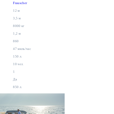
Frauscher
12 м
3,5 м
8000 кг
1,2 м
860
47 миль/час
150 л.
10 чел.
1
Да
850 л.