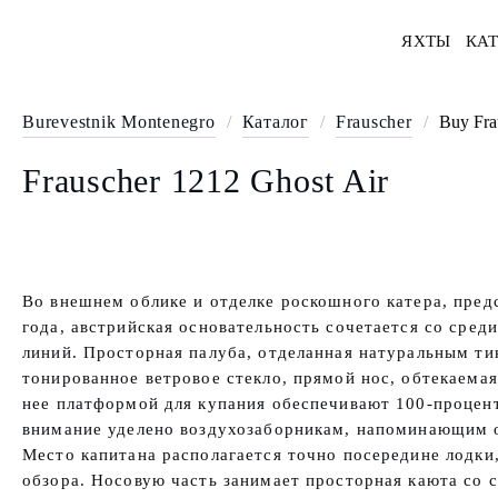
ЯХТЫ
КАТ
Burevestnik Montenegro
/
Каталог
/
Frauscher
/
Buy Frau
Frauscher 1212 Ghost Air
Во внешнем облике и отделке роскошного катера, пред
года, австрийская основательность сочетается со сред
линий. Просторная палуба, отделанная натуральным ти
тонированное ветровое стекло, прямой нос, обтекаемая
нее платформой для купания обеспечивают 100-процен
внимание уделено воздухозаборникам, напоминающим о
Место капитана располагается точно посередине лодки
обзора. Носовую часть занимает просторная каюта со