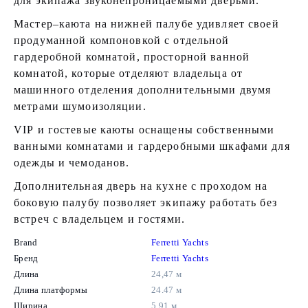
для экипажа звуконепроницаемыми дверьми.
Мастер–каюта на нижней палубе удивляет своей
продуманной компоновкой с отдельной
гардеробной комнатой, просторной ванной
комнатой, которые отделяют владельца от
машинного отделения дополнительными двумя
метрами шумоизоляции.
VIP и гостевые каюты оснащены собственными
ванными комнатами и гардеробными шкафами для
одежды и чемоданов.
Дополнительная дверь на кухне с проходом на
боковую палубу позволяет экипажу работать без
встреч с владельцем и гостями.
Brand
Ferretti Yachts
Бренд
Ferretti Yachts
Длина
24,47 м
Длина платформы
24.47 м
Ширина
5.91 м