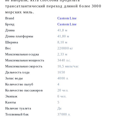
не выбрали, яхта способна проделать
трансатлантический переход длиной более 3000
морских миль.
Brand
Custom Line
Бренд
Custom Line
Длина
41,8 м
Длина платформы
41,80 м
Ширина
8,10 м
Вес
220000 кг
Максимальная осадка
2,33 м
Максимальная мощность
3440 л.с.
Максимальная скорость
16,5 миль/час
Дальность хода
1650
Запас воды
4000 л.
Количество палуб
4
Количество пассажиров
20 чел.
Экипаж
6 чел.
Каюты
5
Наличие туалета
Да
Топливный бак
37000 л.