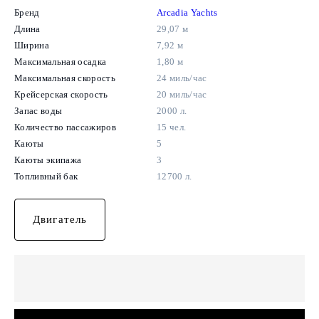
Бренд
Arcadia Yachts
Длина
29,07 м
Ширина
7,92 м
Максимальная осадка
1,80 м
Максимальная скорость
24 миль/час
Крейсерская скорость
20 миль/час
Запас воды
2000 л.
Количество пассажиров
15 чел.
Каюты
5
Каюты экипажа
3
Топливный бак
12700 л.
Двигатель